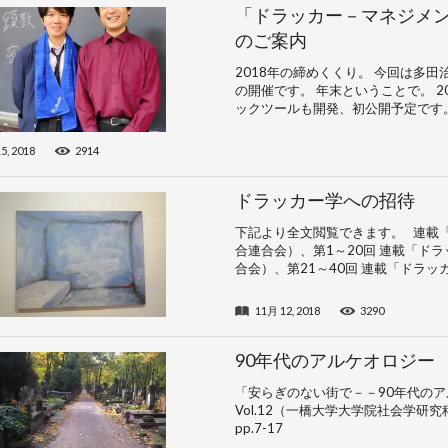
「ドラッカー－マネジメ
のご案内
2018年の締めくくり。 今回は多
の開催です。 年末ということで。 
ックツールも開発、初公開予定です。 
5, 2018
2914
ドラッカー学への招待
下記より全文閲覧できます。 連載
合連合会）、第1～20回 連載「ド
合会）、第21～40回 連載「ドラッカー
11月 12, 2018
3290
90年代のアルケオロジー
「安らぎのない街で－－90年代の
Vol.12（一橋大学大学院社会学研
pp.7-17