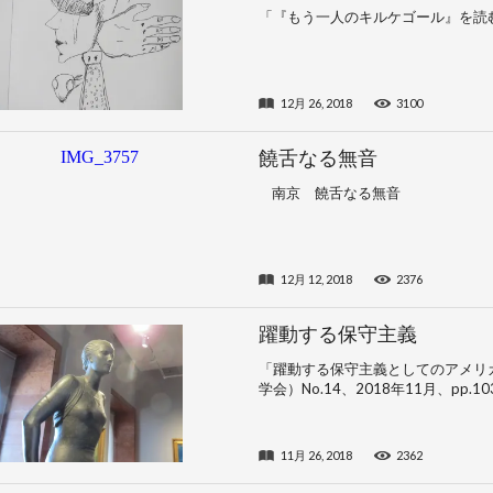
「『もう一人のキルケゴール』を読む」20
12月 26, 2018
3100
饒舌なる無音
南京 饒舌なる無音
12月 12, 2018
2376
躍動する保守主義
「躍動する保守主義としてのアメリ
学会）No.14、2018年11月、pp.103
11月 26, 2018
2362