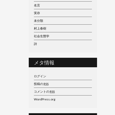
名言
実存
未分類
村上春樹
社会生態学
詩
メタ情報
ログイン
投稿の
RSS
コメントの
RSS
WordPress.org