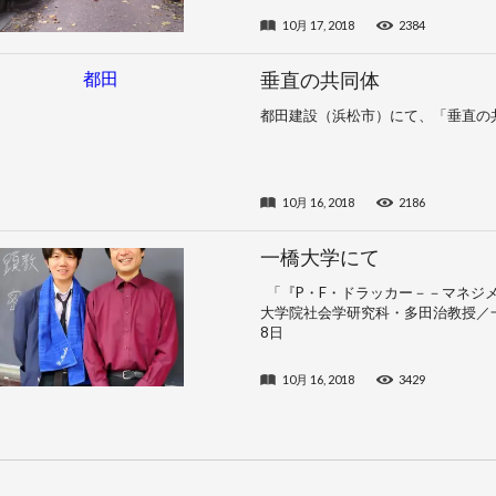
10月 17, 2018
2384
垂直の共同体
都田建設（浜松市）にて、「垂直の共
10月 16, 2018
2186
一橋大学にて
「『P・F・ドラッカー－－マネジ
大学院社会学研究科・多田治教授／一
8日
10月 16, 2018
3429