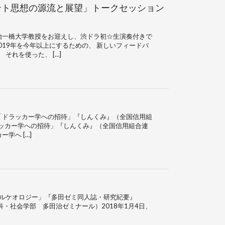
ント思想の源流と展望」トークセッション
田治一橋大学教授をお迎えし、渋ドラ初☆生演奏付きで
2019年を今年以上にするための、 新しいフィードバ
それを使った、 […]
「ドラッカー学への招待」『しんくみ』（全国信用組
ラッカー学への招待」『しんくみ』（全国信用組合連
学へ […]
アルケオロジー」『多田ゼミ同人誌・研究紀要』
究科・社会学部 多田治ゼミナール）2018年1月4日、